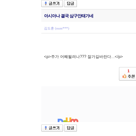
아시아나 결국 삼구안태가네
김도훈 (num***)
<p>주가 어째될려나??? 잘가길바란다...</p>
1