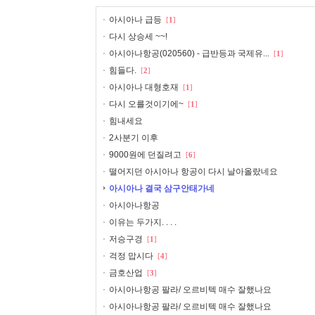
아시아나 급등
[
1
]
다시 상승세 ~~!
아시아나항공(020560) - 급반등과 국제유...
[
1
]
힘들다.
[
2
]
아시아나 대형호재
[
1
]
다시 오를것이기에~
[
1
]
힘내세요
2사분기 이후
9000원에 던질려고
[
6
]
떨어지던 아시아나 항공이 다시 날아올랐네요
아시아나 결국 삼구안태가네
아시아나항공
이유는 두가지. . . .
저승구경
[
1
]
걱정 맙시다
[
4
]
금호산업
[
3
]
아시아나항공 팔라/ 오르비텍 매수 잘했나요
아시아나항공 팔라/ 오르비텍 매수 잘했나요