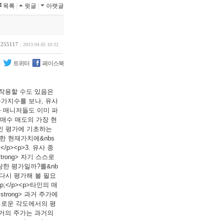
목록
|
윗글
|
아랫글
5255117
|
2013.04.05 10:32
리
트위터
페이스북
가 작용할 수도 있음은
 주가지수를 보나, 유사
투자 매니저들도 이미 파
어서 매수 매도의 가장 현
관적인 평가에 기초하는
포함한 현재가치에&nbs
</p><p>3. 유사 종
trong> 자기 스스로
 합당한 평가일까?를&nb
을 다시 평가해 볼 필요
p;</p><p>타인의 매
trong> 과거 주가에
ng>새로운 각도에서의 평
>(과거의 주가는 과거의