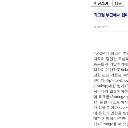
최고점 부근에서 한마디
jjj (jinjo***)
<p>2년래 최고점 부
지극히 당연한 투심의 
종목들과 키맞추기에도 
악하여 계산하고&nbsp
명한 판단 기준은 </p
것이다.</p><p>&n
p;&nbsp;대한 평가<
목군과의 밸류에이션에 대한
의 목표를</strong
sp; 한번 더 고민하
가 있을 것이다.</p>
매 동향에 영향을 받는 
대한 기억에 비추면</s
가</strong>를 해