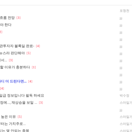
포청천
가흐름 전망
[
3
]
jjj
어야 한다
jjj
2
]
jjj
jjj
기관투자자 블록딜 완료-
[
4
]
jjj
 뉴스라 판단해야
[
5
]
jjj
...
[
3
]
jjj
할 이유가 충분하다
[
1
]
jjj
jjj
 더 드린다면...
[
4
]
jjj
[
4
]
jjj
일급 정보입니다 필독 하세요
박수정
.., 재상승을 보일 ...
[
3
]
스마일
jjj
 높은 이유
[
5
]
스마일
터는 가치주로...
스마일
있는 몇 안되는 종목
스마일