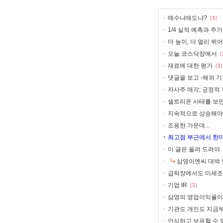
매수냐매도냐?
[
3
]
1/4 실적 예측과 주
더 높이, 더 멀리 뛰
오늘 코스닥장에서
[
재료에 대한 평가
[
5
]
댓글을 보고 -해외 
자사주 매각; 긍정적
셀트리온 사태를 보면서
지속적으로 상승해야
조용한 가운데...
최고점 부근에서 한마디
이 글은 올려 드려야
삼영이엔씨 대박 
급락장에서도 미세조정에.
기업 IR
[
5
]
삼영의 영업이익율이
기관도 개인도 지금부
안심하고 보유할 수 