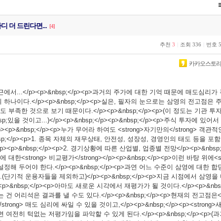
 더 드린다면...
[4]
추천
3
|
조회
336
|
번호
카카오스토
근에서...</p><p>&nbsp;</p><p>과거의 주가에 대한 기억 때문에 매도심리
하나이다.</p><p>&nbsp;</p><p>실은, 필자의 눈으로는 삼영의 전고점은
부족한 것으로 보기 때문이다.</p><p>&nbsp;</p><p>(이 정도는 기관 
;있을 것이고...)</p><p>&nbsp;</p><p>&nbsp;</p><p>주식 투자에 있
><p>&nbsp;</p><p>누가 무어라 하여도 <strong>자기만의</strong> 객
bsp;</p><p>1. 종목 자체의 재무상태, 안전성, 성장성, 경영인의 태도 등을 
/p><p>&nbsp;</p><p>2. 경기상황에 따른 산업별, 업종별 전망</p><p>&nbsp;
<strong> 비교평가</strong></p><p>&nbsp;</p><p>이런 바탕 위에<s
> 설정해 두어야 한다.</p><p>&nbsp;</p><p>과연 어느 수준이 삼영에 대한
자.(단기적 운용자들을 제외하고)</p><p>&nbsp;</p><p>지금 시점에서 삼영
<p>&nbsp;</p><p>아마도 새로운 시각에서 재평가가 될 것이다.</p><p>&nbs
건 어리석은 결과를 낼 수도 있다.</p><p>&nbsp;</p><p>현재의 전고점은<s
trong> 매도 심리에 싸일 수 있을 것이고,</p><p>&nbsp;</p><p><stro
 보면 여전히 턱없는 저평가임을 파악할 수 있게 된다.</p><p>&nbsp;</p><p