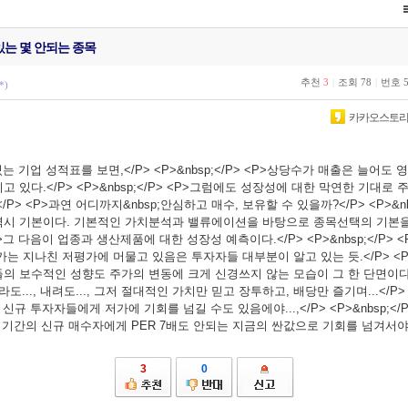
있는 몇 안되는 종목
추천
3
|
조회
78
|
번호
*)
카카오스토
는 기업 성적표를 보면,</P> <P>&nbsp;</P> <P>상당수가 매출은 늘어
 있다.</P> <P>&nbsp;</P> <P>그럼에도 성장성에 대한 막연한 기대로
p;</P> <P>과연 어디까지&nbsp;안심하고 매수, 보유할 수 있을까?</P> <P>&nb
시 기본이다. 기본적인 가치분석과 밸류에이션을 바탕으로 종목선택의 기본을 
 <P>그 다음이 업종과 생산제품에 대한 성장성 예측이다.</P> <P>&nbsp;</P>
는 지나친 저평가에 머물고 있음은 투자자들 대부분이 알고 있는 듯.</P> <P>&n
 보수적인 성향도 주가의 변동에 크게 신경쓰지 않는 모습이 그 한 단면이다.</P
도..., 내려도..., 그저 절대적인 가치만 믿고 장투하고, 배당만 즐기며...</P> <P
신규 투자자들에게 저가에 기회를 넘길 수도 있음에야...,</P> <P>&nbsp;</
짧은 기간의 신규 매수자에게 PER 7배도 안되는 지금의 싼값으로 기회를 넘겨서야..
3
0