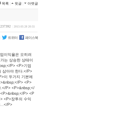
목록
|
윗글
|
아랫글
5237392
|
2013.03.28 20:55
리
트위터
페이스북
도 영업이익율은 오히려
 주가는 상승한 상태이
sp;</P> <P>기업
삼아야 한다.</P>
 <P>이 두가지 기본에
bsp;</P> <P>
> <P>&nbsp;</
>&nbsp;</P> <P
P> <P>장투의 수익
.</P>