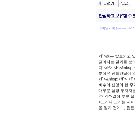
안심하고 보유할 수 
스마일가이 (sevenclub**
<P>최근 발표되고 있
떨어지는 결과를 보이고
다.</P> <P>&nbs
분석은 펀드멘탈이 역
<P>&nbsp;</P>
비추어 삼영의 현 주가
대부분 삼영 투자자들의
P> <P>일정 부분 올라
>그러나 그러는 사이 
을 얻기 전에..., 