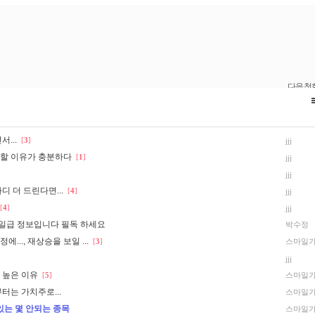
...
[
3
]
jjj
할 이유가 충분하다
[
1
]
jjj
jjj
 더 드린다면...
[
4
]
jjj
[
4
]
jjj
일급 정보입니다 필독 하세요
박수정
.., 재상승을 보일 ...
[
3
]
스마일
jjj
 높은 이유
[
5
]
스마일
터는 가치주로...
스마일
있는 몇 안되는 종목
스마일