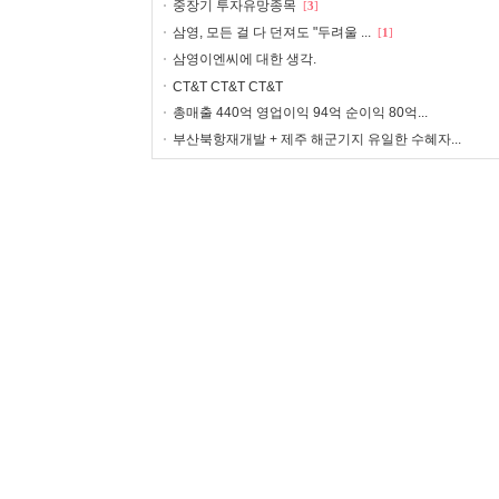
중장기 투자유망종목
[
3
]
삼영, 모든 걸 다 던져도 "두려울 ...
[
1
]
삼영이엔씨에 대한 생각.
CT&T CT&T CT&T
총매출 440억 영업이익 94억 순이익 80억...
부산북항재개발 + 제주 해군기지 유일한 수혜자...