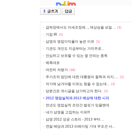
급락장에서도 미세조정에..., 재상승을 보일 ...
[
3
]
기업 IR
[
5
]
삼영의 영업이익율이 높은 이유
[
5
]
기관도 개인도 지금부터는 가치주로...
안심하고 보유할 수 있는 몇 안되는 종목
예측대로
여전히 저평가
[
10
]
주가조작 엄단에 대한 대통령의 철학과 의지, ...
[
2
]
저가에 넘겨야할 이유는 찾을 수 없는데...
[
3
]
당분간은 게시글을 삼가하고자 한다.
[
5
]
2012 영업실적과 2013 예상에 대한 시각
전년도 영업실적 조만간 발표가 있을텐데
내가 삼영을 고집하는 이유!!!
삼영 2012 성공 스토리 - 2013 부터 ...
연말 배당과 2013 리레이팅 기대 무조건 사...