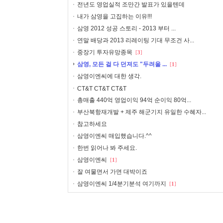
전년도 영업실적 조만간 발표가 있을텐데
내가 삼영을 고집하는 이유!!!
삼영 2012 성공 스토리 - 2013 부터 ...
연말 배당과 2013 리레이팅 기대 무조건 사...
중장기 투자유망종목
[
3
]
삼영, 모든 걸 다 던져도 "두려울 ...
[
1
]
삼영이엔씨에 대한 생각.
CT&T CT&T CT&T
총매출 440억 영업이익 94억 순이익 80억...
부산북항재개발 + 제주 해군기지 유일한 수혜자...
참고하세요
삼영이엔씨 매입했습니다.^^
한번 읽어나 봐 주세요.
삼영이엔씨
[
1
]
잘 여물면서 가면 대박이죠
삼영이엔씨 1/4분기분석 여기까지
[
1
]