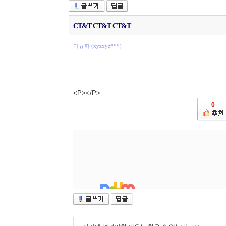
CT&T CT&T CT&T
이규혁 (xyzxyz***)
<P></P>
0