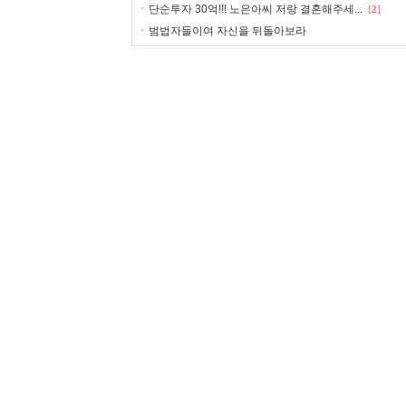
단순투자 30억!!! 노은아씨 저랑 결혼해주세...
[
2
]
범법자들이여 자신을 뒤돌아보라