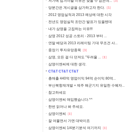
저가에 넘겨야할 이유는 찾을 수 없는데...
[
3
]
당분간은 게시글을 삼가하고자 한다.
[
5
]
2012 영업실적과 2013 예상에 대한 시각
전년도 영업실적 조만간 발표가 있을텐데
내가 삼영을 고집하는 이유!!!
삼영 2012 성공 스토리 - 2013 부터 ...
연말 배당과 2013 리레이팅 기대 무조건 사...
중장기 투자유망종목
[
3
]
삼영, 모든 걸 다 던져도 "두려울 ...
[
1
]
삼영이엔씨에 대한 생각.
CT&T CT&T CT&T
총매출 440억 영업이익 94억 순이익 80억...
부산북항재개발 + 제주 해군기지 유일한 수혜자...
참고하세요
삼영이엔씨 매입했습니다.^^
한번 읽어나 봐 주세요.
삼영이엔씨
[
1
]
잘 여물면서 가면 대박이죠
삼영이엔씨 1/4분기분석 여기까지
[
1
]