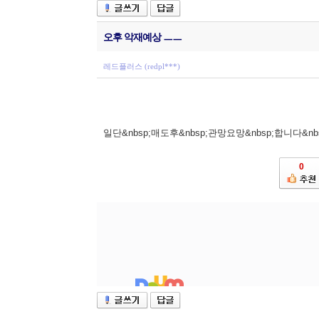
오후 악재예상 ㅡㅡ
레드플러스 (redpl***)
일단&nbsp;매도후&nbsp;관망요망&nbsp;합니다&nb
0