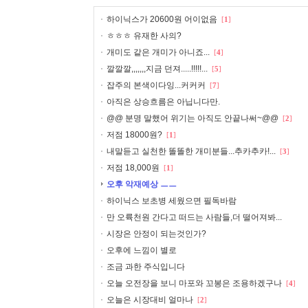
하이닉스가 20600원 어이없음
[
1
]
ㅎㅎㅎ 유재한 사의?
개미도 같은 개미가 아니죠...
[
4
]
깔깔깔,,,,,,,지금 던져.....!!!!!...
[
5
]
잡주의 본색이다잉...커커커
[
7
]
아직은 상승흐름은 아닙니다만.
@@ 분명 말했어 위기는 아직도 안끝나써~@@
[
2
]
저점 18000원?
[
1
]
내말듣고 실천한 똘똘한 개미분들...추카추카!...
[
3
]
저점 18,000원
[
1
]
오후 악재예상 ㅡㅡ
하이닉스 보초병 세웠으면 필독바람
만 오륙천원 간다고 떠드는 사람들,더 떨어져봐...
시장은 안정이 되는것인가?
오후에 느낌이 별로
조금 과한 주식입니다
오늘 오전장을 보니 마포와 꼬봉은 조용하겠구나
[
4
]
오늘은 시장대비 얼마나
[
2
]