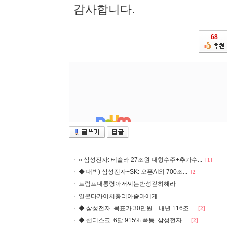
감사합니다.
68
○ 삼성전자: 테슬라 27조원 대형수주+추가수...
[
1
]
◆ 대박) 삼성전자+SK: 오픈AI와 700조...
[
2
]
트럼프대통령아저씨는반성깊히해라
일본다카이치총리아줌마에게
◆ 삼성전자: 목표가 30만원…내년 116조 ...
[
2
]
◆ 샌디스크: 6달 915% 폭등: 삼성전자 ...
[
2
]