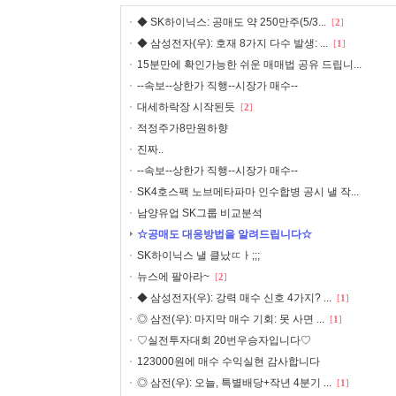
◆ SK하이닉스: 공매도 약 250만주(5/3...
[
2
]
◆ 삼성전자(우): 호재 8가지 다수 발생: ...
[
1
]
15분만에 확인가능한 쉬운 매매법 공유 드립니...
--속보--상한가 직행--시장가 매수--
대세하락장 시작된듯
[
2
]
적정주가8만원하향
진짜..
--속보--상한가 직행--시장가 매수--
SK4호스팩 노브메타파마 인수합병 공시 낼 작...
남양유업 SK그룹 비교분석
☆공매도 대응방법을 알려드립니다☆
SK하이닉스 낼 클났ㄸㅏ;;;
뉴스에 팔아라~
[
2
]
◆ 삼성전자(우): 강력 매수 신호 4가지? ...
[
1
]
◎ 삼전(우): 마지막 매수 기회: 못 사면 ...
[
1
]
♡실전투자대회 20번우승자입니다♡
123000원에 매수 수익실현 감사합니다
◎ 삼전(우): 오늘, 특별배당+작년 4분기 ...
[
1
]