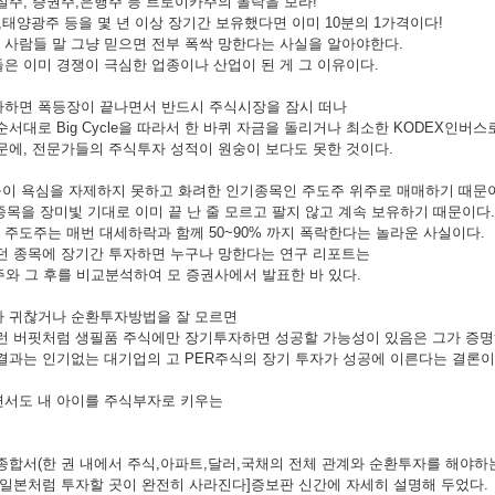
설주, 증권주,은행주 등 트로이카주의 몰락을 보라!
주,태양광주 등을 몇 년 이상 장기간 보유했다면 이미 10분의 1가격이다!
사람들 말 그냥 믿으면 전부 폭싹 망한다는 사실을 알아야한다.
은 이미 경쟁이 극심한 업종이나 산업이 된 게 그 이유이다.
다하면 폭등장이 끝나면서 반드시 주식시장을 잠시 떠나
서대로 Big Cycle을 따라서 한 바퀴 자금을 돌리거나 최소한 KODEX인버스
문에, 전문가들의 주식투자 성적이 원숭이 보다도 못한 것이다.
들이 욕심을 자제하지 못하고 화려한 인기종목인 주도주 위주로 매매하기 때문
 종목을 장미빛 기대로 이미 끝 난 줄 모르고 팔지 않고 계속 보유하기 때문이다.
주도주는 매번 대세하락과 함께 50~90% 까지 폭락한다는 놀라운 사실이다.
던 종목에 장기간 투자하면 누구나 망한다는 연구 리포트는
주와 그 후를 비교분석하여 모 증권사에서 발표한 바 있다.
투자가 귀찮거나 순환투자방법을 잘 모르면
런 버핏처럼 생필품 주식에만 장기투자하면 성공할 가능성이 있음은 그가 증명
결과는 인기없는 대기업의 고 PER주식의 장기 투자가 성공에 이른다는 결론이
면서도 내 아이를 주식부자로 키우는
종합서(한 권 내에서 주식,아파트,달러,국채의 전체 관계와 순환투자를 해야하는
 일본처럼 투자할 곳이 완전히 사라진다]증보판 신간에 자세히 설명해 두었다.