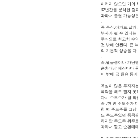
이러지 않으면 거의 
32년간을 분석한 결
따라서 틀릴 가능성은
.
즉 주식.아파트.달러
부자가 될 수 있다는
주식으로 최고치 수익율
것 밖에 안된다. 큰
의 기본적 상승을 다
.
즉,월급쟁이나 가난뱅
순환대상 재산마다 돈
이 밖에 금 원유 등
.
욕심이 많은 투자자는
폭락을 해도 팔지 못
다시 주도주가 될 확율은
즉 .한 번 주도주가
한 번 주도주를 그냥
또 주도주였던 종목은
하지만 주도주 위주로 
따라서 팔고 순환매
.