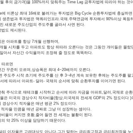
개월 후의 금가격)을 100%까지 맞춰주는 Time Lag 금투자법에 따라야 하는 것
s cycle에 이론상 최대 16배로 불려가는 투자법은 Big Cycle 순환투자법에 충실하면
 생존법과 투자법은 맥쿼리인프라.국채.주택연금에 투자해서 90%이상 폭등하
 빠진 새로운 주도산업의 주도주를 골라서 사면 된다.
방법도 제시된다.
은 아파트를 항상 7개월 선행하며,
개월 시차를 두고 아파트도 항상 뒤따라 오른다는 것은 그동안 개미들은 몰랐
 알아서 자산간 수익율까지 조정해 줄 정도로 똑똑하다.
 따르면
년간 꾸준히 오르며,상승폭은 최대 4~20배까지 오른다.
면 주도주 시작 초기에 주도주를 산 후 3~4년 계속 보유한 후에는 주도주를 팔
에 따라서 아파트- 달러- 국채의 순서에 맞춰 순환투자를 이어가면 된다.
춰 주식으로 재테크를 시작하고 순서에 따라 자금을 아파트,달러,국채로 순환
은 미국의 경상수지 적자비율(항상,미국제외 전세계 GDP의 2% 정도이다 )의
 경상수지 적자율은 매년 평균 2% 정도이다.
의 적자율 만큼을 매년 공짜로 그냥 더 성장하는 셈이다.
비율이 커지면 호황,줄어 들면 전 세계는 불황이 된다.
의 약 25% 이상을 담당하기 때문이다.
달리 이자율은 고려대상도 아니다.그가 말하는 금리최고점과 금리최저점을 누구