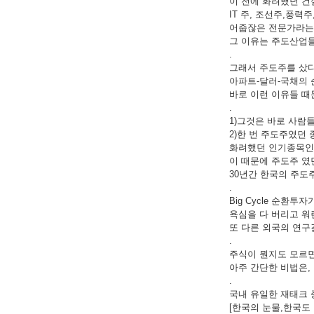
이 전에 화려했던 건
IT 주, 조선주,풍력
어줍잖은 전문가라는 
그 이유는 주도산업들
.
그래서 주도주를 샀
아파트-달러-국채의 순
바로 이런 이유들 때
.
1)그것은 바로 사람
2)한 번 주도주였던
화려했던 인기종목인 
이 때문에 주도주 였
30년간 한국의 주도
.
Big Cycle 순환
욕심을 다 버리고 워
또 다른 외국의 연구
.
주식이 뭔지도 모르
아주 간단한 비법은,
.
국내 유일한 재태크 
[한국의 눈물,한국도