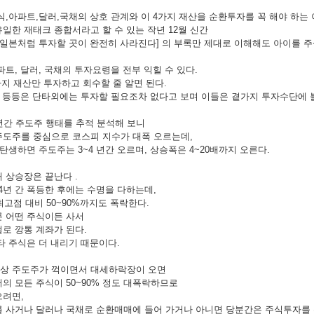
식,아파트,달러,국채의 상호 관계와 이 4가지 재산을 순환투자를 꼭 해야 하는
일한 재태크 종합서라고 할 수 있는 작년 12월 신간
 일본처럼 투자할 곳이 완전히 사라진다] 의 부록만 제대로 이해해도 아이를 주
트, 달러, 국채의 투자요령을 전부 익힐 수 있다.
가지 재산만 투자하고 회수할 줄 알면 된다.
리 등등은 단타외에는 투자할 필요조차 없다고 보며 이들은 곁가지 투자수단에 
년간 주도주 행태를 추적 분석해 보니
씩 주도주를 중심으로 코스피 지수가 대폭 오르는데,
탄생하면 주도주는 3~4 년간 오르며, 상승폭은 4~20배까지 오른다.
 상승장은 끝난다 .
~4년 간 폭등한 후에는 수명을 다하는데,
최고점 대비 50~90%까지도 폭락한다.
 어떤 주식이든 사서
로 깡통 계좌가 된다.
타 주식은 더 내리기 때문이다.
투자법상 주도주가 꺽이면서 대세하락장이 오면
의 모든 주식이 50~90% 정도 대폭락하므로
으려면,
 사거나 달러나 국채로 순환매매에 들어 가거나 아니면 당분간은 주식투자를 