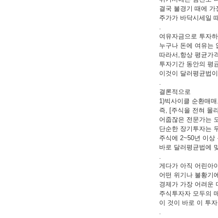
결국 불경기 때에 가
주가가 바닥시세일 때
.
여유자금으로 투자하라
누구나 돈에 여유는 
따라서,항상 평균가격
투자기간 동안의 평
이것이 달러평균법이
.
결론적으로
1)빅사이클 순환매매
즉, [주식을 전혀 
어줍잖은 전문가는 모
단순한 장기투자는 
주식에 2~50년 이
바로 달러평균법에 맞
.
게다가 아직 어린아
어떤 위기나 불황기에
경제가 가장 어려운 
주식투자자 모두의 매
이 것이 바로 이 투
.