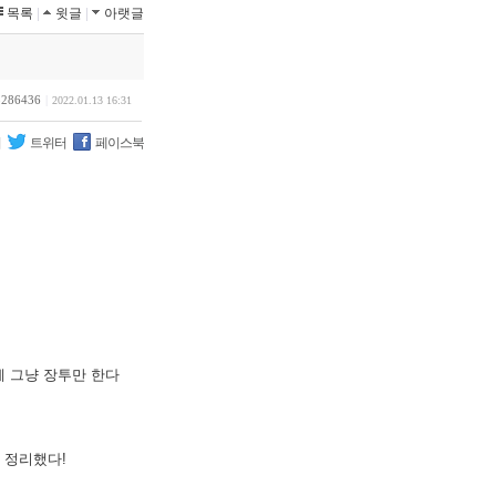
목록
|
윗글
|
아랫글
3286436
|
2022.01.13 16:31
리
트위터
페이스북
에 그냥 장투만 한다
 정리했다!