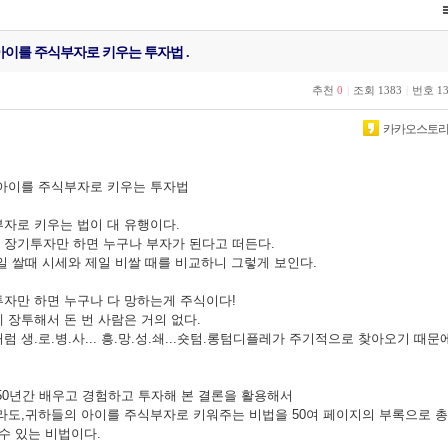
아이를 주식부자로 키우는 투자법 .
추천
0
|
조회
1383
|
번호
1
카카오스토
 아이를 주식부자로 키우는 투자법
자로 키우는 법이 대 유행이다.
장기투자만 하면 누구나 부자가 된다고 떠든다.
일 쌀때 시세와 제일 비쌀 때를 비교하니 그렇게 보인다.
자만 하면 누구나 다 망하는게 주식이다!
 장투해서 돈 번 사람은 거의 없다.
 생.로.병.사... 흥.망.성.쇄...숏텀.롱텀디플레가 주기적으로 찾아오기 때문
50년간 배우고 경험하고 투자해 본 결론을 활용해서
라도,귀하들의 아이를 주식부자로 키워주는 비법을 50여 페이지의 부록으로 총
될수 있는 비법이다.