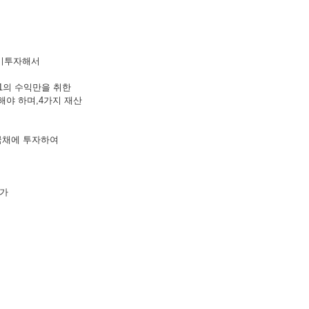
장기투자해서
 1의 수익만을 취한
해야 하며,4가지 재산
국채에 투자하여
주가