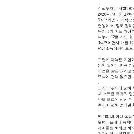
.
주식투자는 위험하다고
2020년 한국의 1인
3식구라면 개략적으로
연봉이 이 정도 될려
우리나라 어느 가정의 
나누기 12를 하면 월
3식구이면서,매월 1
평균소득이하이므로 
.
그런데,차액은 기업이
돈이 쌓이는 만큼 기
기업을 같은 크기로 
주식이 전혀 없으면,
.
그러니 주식에 전혀
내 소득은 국가의 평
나도 모르게 점점 더
주식이 전혀 없다면 1
.
또,100 배 이상 
숏텀디플레나 롱텀디
개미들은 버티고 버티
위기시에는 삼전도 다