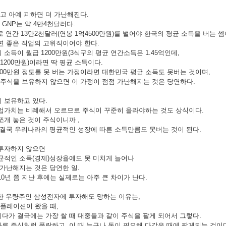
 아예 피하면 더 가난해진다.
당 GNP는 약 4만4천달러다.
 연간 13만2천달러(연봉 1억4500만원)를 벌어야 한국의 평균 소득을 버는 셈
면 좋은 직업의 고위직이어야 한다.
소득이 월급 1200만원(3식구의 평균 연간소득은 1.45억인데,
 1200만원)이라면 딱 평균 소득이다.
200만원 정도를 못 버는 가정이라면 대한민국 평균 소득도 못버는 것이며,
주식을 보유하지 않으면 이 가정이 점점 가난해지는 것은 당연하다.
 보유하고 있다.
업가치는 비례해서 오르므로 주식이 꾸준히 올라야하는 것도 상식이다.
쪼개 놓은 것이 주식이니까 ,
 결국 우리나라의 평균적인 성장에 따른 소득만큼도 못버는 것이 된다.
 투자하지 않으면
균적인 소득(경제)성장율에도 못 미치게 늘어나
 가난해지는 것은 당연한 일.
0년 쯤 지난 후에는 실제로는 아주 큰 차이가 난다.
폭등한 우량주인 삼성전자에 투자해도 망하는 이유는,
플레이션이 왔을 때,
다가 결국에는 가장 쌀 때 대중들과 같이 주식을 팔게 되어서 그렇다.
른 주식처럼 폭락하고, 이 때 누구나 돈이 필요해 다같은 때에 팔게되는 것이