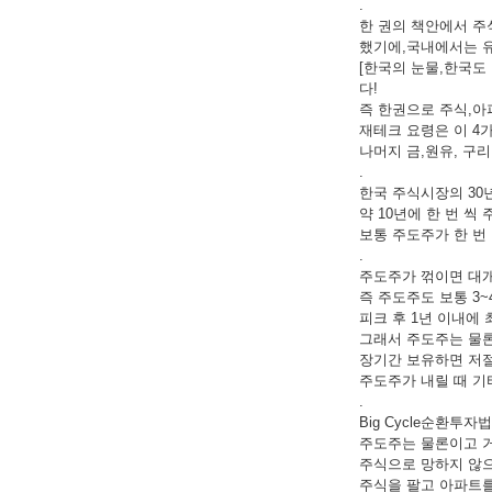
.
한 권의 책안에서 주
했기에,국내에서는 유
[한국의 눈물,한국도
다!
즉 한권으로 주식,아파
재테크 요령은 이 4
나머지 금,원유, 구
.
한국 주식시장의 30
약 10년에 한 번 
보통 주도주가 한 번 
.
주도주가 꺾이면 대개
즉 주도주도 보통 3
피크 후 1년 이내에 
그래서 주도주는 물론
장기간 보유하면 저절
주도주가 내릴 때 기
.
Big Cycle순환
주도주는 물론이고 거
주식으로 망하지 않
주식을 팔고 아파트를