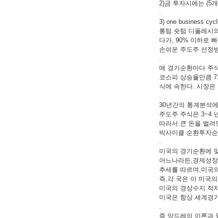
2)금 투자시에는 (5
.
3) one busines
롱텀.숏텀 디플레시의
다가, 90% 이하로
손쉬운 주도주 선정
.
매 경기순환마다 주식
코스피 상승율만큼 7
식에 속한다. 시장은
.
30년간의 통계분석에
주도주 주식은 3~4 
따라서 큰 돈을 벌려
빅사이클 순환투자순서
.
미국의 경기순환에 맞
어느나라든,경제성장율
추세를 따르며,미국의
즉,각 국은 이 미국
미국의 경상수지 적자
미국은 항상 세계경기
.
즉 앙드레의 이론과 