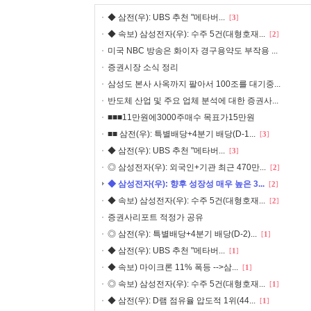
◆ 삼전(우): UBS 추천 "메타버...
[
3
]
◆ 속보) 삼성전자(우): 수주 5건(대형호재...
[
2
]
미국 NBC 방송은 화이자 경구용약도 부작용 ...
증권시장 소식 정리
삼성도 본사 사옥까지 팔아서 100조를 대기중...
반도체 산업 및 주요 업체 분석에 대한 증권사...
■■■11만원에3000주매수 목표가15만원
■■ 삼전(우): 특별배당+4분기 배당(D-1...
[
3
]
◆ 삼전(우): UBS 추천 "메타버...
[
3
]
◎ 삼성전자(우): 외국인+기관 최근 470만...
[
2
]
◆ 삼성전자(우): 향후 성장성 매우 높은 3...
[
2
]
◆ 속보) 삼성전자(우): 수주 5건(대형호재...
[
2
]
증권사리포트 적정가 공유
◎ 삼전(우): 특별배당+4분기 배당(D-2)...
[
1
]
◆ 삼전(우): UBS 추천 "메타버...
[
1
]
◆ 속보) 마이크론 11% 폭등 -->삼...
[
1
]
◎ 속보) 삼성전자(우): 수주 5건(대형호재...
[
1
]
◆ 삼전(우): D램 점유율 압도적 1위(44...
[
1
]