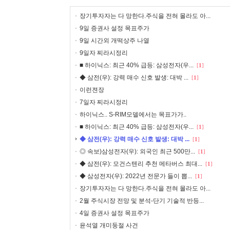
장기투자자는 다 망한다.주식을 전혀 몰라도 아...
9일 증권사 설정 목표주가
9일 시간외 개떡상주 나열
9일자 찌라시정리
■ 하이닉스: 최근 40% 급등: 삼성전자(우...
[
1
]
◆ 삼전(우): 강력 매수 신호 발생: 대박 ...
[
1
]
이런젼장
7일자 찌라시정리
하이닉스.. S-RIM모델에서는 목표가가..
■ 하이닉스: 최근 40% 급등: 삼성전자(우...
[
1
]
◆ 삼전(우): 강력 매수 신호 발생: 대박 ...
[
1
]
◎ 속보)삼성전자(우): 외국인 최근 500만...
[
1
]
◆ 삼전(우): 모건스텐리 추천 메타버스 최대...
[
1
]
◆ 삼성전자(우): 2022년 전문가 들이 뽑...
[
1
]
장기투자자는 다 망한다.주식을 전혀 몰라도 아...
2월 주식시장 전망 및 분석-단기 기술적 반등...
4일 증권사 설정 목표주가
윤석열 개미둥절 사건