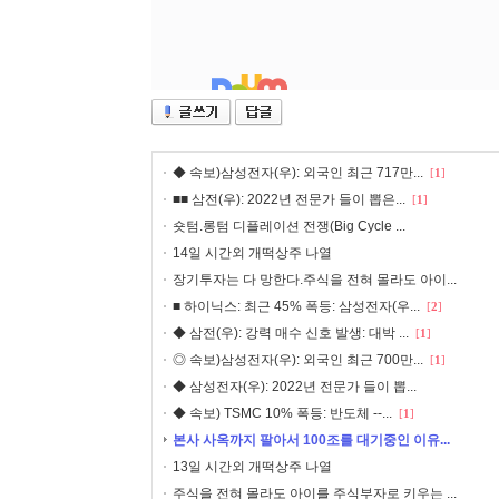
◆ 속보)삼성전자(우): 외국인 최근 717만...
[
1
]
■■ 삼전(우): 2022년 전문가 들이 뽑은...
[
1
]
숏텀.롱텀 디플레이션 전쟁(Big Cycle ...
14일 시간외 개떡상주 나열
장기투자는 다 망한다.주식을 전혀 몰라도 아이...
■ 하이닉스: 최근 45% 폭등: 삼성전자(우...
[
2
]
◆ 삼전(우): 강력 매수 신호 발생: 대박 ...
[
1
]
◎ 속보)삼성전자(우): 외국인 최근 700만...
[
1
]
◆ 삼성전자(우): 2022년 전문가 들이 뽑...
◆ 속보) TSMC 10% 폭등: 반도체 --...
[
1
]
본사 사옥까지 팔아서 100조를 대기중인 이유...
13일 시간외 개떡상주 나열
주식을 전혀 몰라도 아이를 주식부자로 키우는 ...