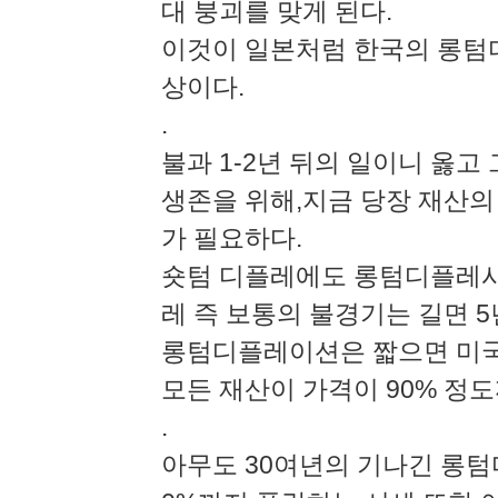
대 붕괴를 맞게 된다.
이것이 일본처럼 한국의 롱텀디
상이다.
.
불과 1-2년 뒤의 일이니 옳고
생존을 위해,지금 당장 재산의
가 필요하다.
숏텀 디플레에도 롱텀디플레시
레 즉 보통의 불경기는 길면 
롱텀디플레이션은 짧으면 미국처
모든 재산이 가격이 90% 정
.
아무도 30여년의 기나긴 롱텀