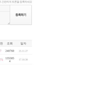
 간편하게 토론을 등록하세요
천
조회
일자
7
240760
25.11.27
135585
75
17.10.30
4