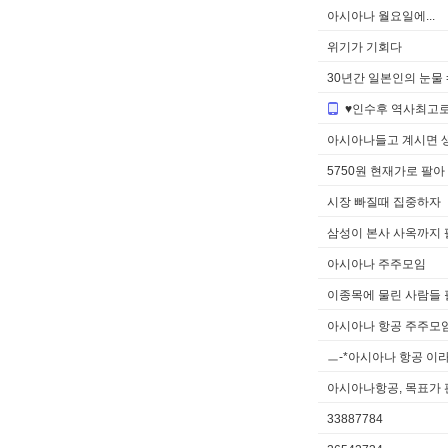
아시아나 월요일에...
위기가 기회다
30년간 일본인의 눈물 = 
♥인수후 역사최고
아시아나들고 계시면 
5750원 현재가로 팔아
시장 빠질때 집중하자
삼성이 본사 사옥까지 팔
아시아나 주주모임
이종목에 물린 사람들 
아시아나 항공 주주모
ㅡ-*아시아나 항공 이
아시아나항공, 목표가
33887784