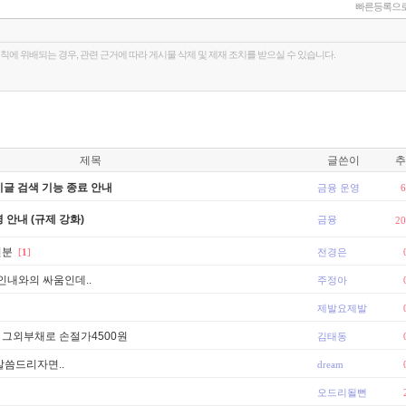
빠른등록으로
제목
글쓴이
추
시글 검색 기능 종료 안내
금융 운영
6
 안내 (규제 강화)
금융
20
신분
[
1
]
전경은
인내와의 싸움인데..
주정아
제발요제발
와 그외부채로 손절가4500원
김태동
말씀드리자면..
dream
오드리될뻔