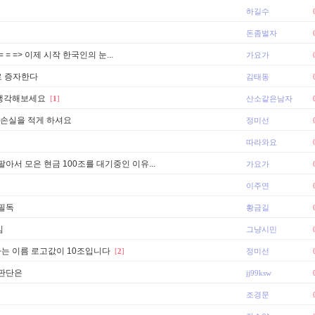
하길수
돈좀벌자
= => 이제 시작 한국인의 눈...
가요가
로 증자한다
김태동
생각해보세요
[
1
]
산소같은남자
 손실을 적게 하셔요
정미선
따라와요
아서 모은 현금 100조를 대기중인 이유...
가요가
이주연
필독
황금길
임
그냥시민
라는 이름 로고값이 10조입니다
[
2
]
정미선
 판단은
jj99ksw
조경문