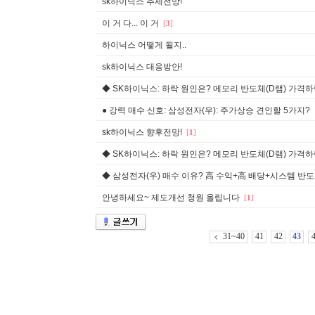
sk하이닉스 추세전망!
이 거 다... 이 거
[
3
]
하이닉스 어떻게 될지..
sk하이닉스 대응방안!
◆ SK하이닉스: 하락 원인은? 메모리 반도체(D램) 가격하락 
● 강력 매수 신호: 삼성전자(우): 주가상승 견인할 5가지?
sk하이닉스 향후전망!
[
1
]
◆ SK하이닉스: 하락 원인은? 메모리 반도체(D램) 가격하락 
◆ 삼성전자(우) 매수 이유? 高 수익+高 배당+시스템 반도체 
안녕하세요~ 제도개선 청원 올립니다
[
1
]
31~40
41
42
43