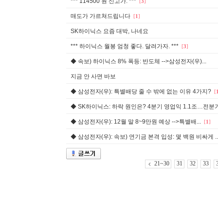
*** 114500 원 신고가. ***
[
3
]
매도가 가르쳐드립니다
[
1
]
SK하이닉스 요즘 대박, 나네요
*** 하이닉스 월봉 엄청 좋다. 달려가자. ***
[
3
]
◆ 속보) 하이닉스 8% 폭등: 반도체 -->삼성전자(우)...
지금 안 사면 바보
◆ 삼성전자(우): 특별배당 줄 수 밖에 없는 이유 4가지?
[
◆ SK하이닉스: 하락 원인은? 4분기 영업익 1.1조…전분기
◆ 삼성전자(우): 12월 말 8~9만원 예상 -->특별배...
[
1
]
◆ 삼성전자(우): 속보) 연기금 본격 입성: 몇 백원 비싸게 ..
21~30
31
32
33