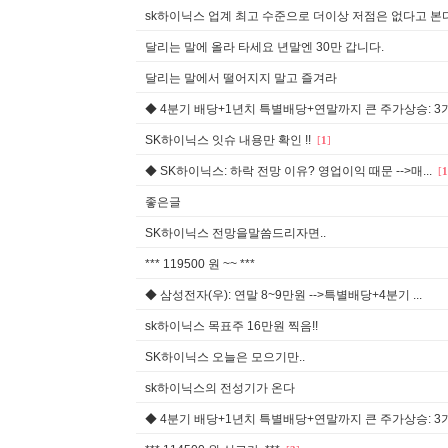
sk하이닉스 업계 최고 수준으로 더이상 저점은 없다고 본다
달리는 말에 올라 타세요 년말엔 30만 갑니다.
달리는 말에서 떨어지지 말고 즐겨라
◆ 4분기 배당+1년치 특별배당+연말까지 큰 주가상승: 3가지
SK하이닉스 잇슈 내용만 확인 !!
[
1
]
◆ SK하이닉스: 하락 전망 이유? 영업이익 때문 -->매...
[
1
좋은글
SK하이닉스 전망을말씀드리자면..
*** 119500 원 ~~ ***
◆ 삼성전자(우): 연말 8~9만원 -->특별배당+4분기 ...
sk하이닉스 목표주 16만원 찍음!!
SK하이닉스 오늘은 모으기만..
sk하이닉스의 전성기가 온다
◆ 4분기 배당+1년치 특별배당+연말까지 큰 주가상승: 3가지