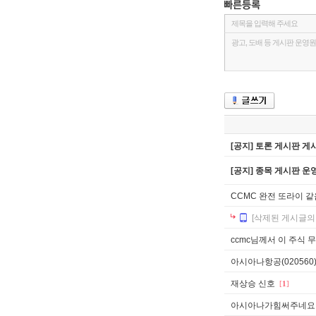
[공지] 토론 게시판 게
[공지] 종목 게시판 운영
CCMC 완전 또라이 같
[삭제된 게시글의
ccmc님께서 이 주식 
아시아나항공(020560)
재상승 신호
[
1
]
아시아나가힘써주네요...