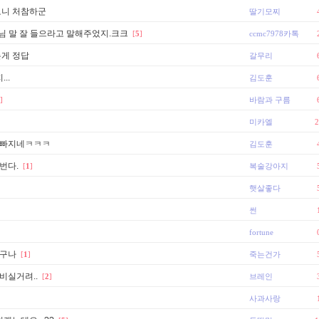
보니 처참하군
딸기모찌
c님 말 잘 들으라고 말해주었지.크크
[
5
]
ccmc7978카톡
게 정답
갈무리
..
김도훈
]
바람과 구름
미카엘
2
 빠지네ㅋㅋㅋ
김도훈
번다.
[
1
]
복술강아지
햇살좋다
썬
fortune
는구나
[
1
]
죽는건가
비실거려..
[
2
]
브레인
사과사랑