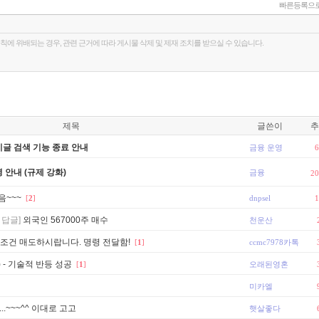
빠른등록으로
제목
글쓴이
추
시글 검색 기능 종료 안내
금융 운영
6
 안내 (규제 강화)
금융
20
음~~~
[
2
]
dnpsel
1
 답글]
외국인 567000주 매수
천운산
무조건 매도하시랍니다. 명령 전달함!
[
1
]
ccmc7978카톡
 - 기술적 반등 성공
[
1
]
오래된영혼
미카엘
~~~^^ 이대로 고고
햇살좋다