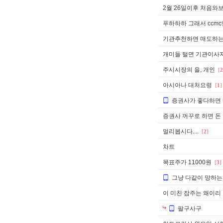
2월 26일이후 처음와
푸하하하 그래서 ccm
기관추천하면 매도하는
개미들 털면 기관이사지.
주시시장의 을, 개인
[
2
아시아나 대처요령
[
1
]
증권사가 좋다하면
증권사 꺼꾸로 하면 돈 
멀리봅시다....
[
2
]
차트
목표주가 11000원
[
3
]
그냥 다같이 망하
이 미친 잡주는 왜이리 
팔구사구