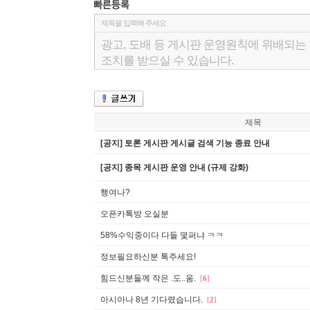
제목
[공지] 토론 게시판 게시글 검색 기능 종료 안내
[공지] 종목 게시판 운영 안내 (규제 강화)
행여나?
오픈카톡방 오실분
58%수익중이다 다들 몇퍼냐 ㅋㅋ
정보필요하신분 톡주세요!
힘드신분들께 작은 .도..움.
[
6
]
아시아나 8년 기다렸습니다.
[
2
]