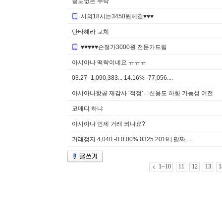
끝도없는 추락
시외18시는3450원체결♥♥♥
단타해라 교체
♥♥♥♥♥손절가3000원 전문가드림
아시아나 떡락이네요 ㅠㅠㅠ
03.27 -1,090,383... 14.16% -77,056....
아시아나항공 재감사 ‘적정’…신용도 하향 가능성 여전
코메디 하냐
아시아나 언제 거래 되나요?
거래정지 4,040 -0 0.00% 0325 2019 [ 팔짜 ...
1~10
11
12
13
1